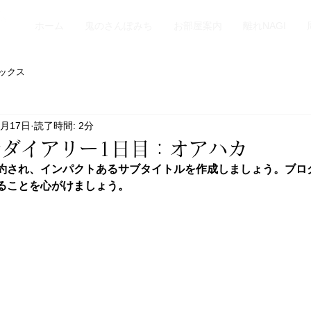
ホーム
鬼のさんぽみち
お部屋案内
離れNAGI
ックス
0月17日
読了時間: 2分
ダイアリー1日目：オアハカ
約され、インパクトあるサブタイトルを作成しましょう。ブロ
ることを心がけましょう。