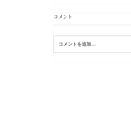
コメント
コメントを追加…
ミクノス島の穴場スポット
ゲストハウス 鬼
〒519-4322三重
0597-85-
TEL
090-5623
携帯