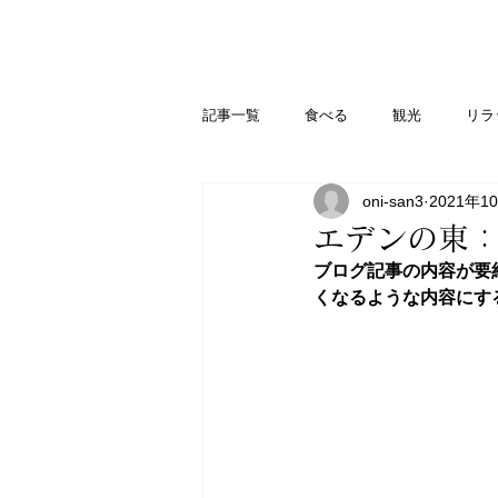
記事一覧
食べる
観光
リラ
oni-san3
2021年1
エデンの東
ブログ記事の内容が要
くなるような内容にす