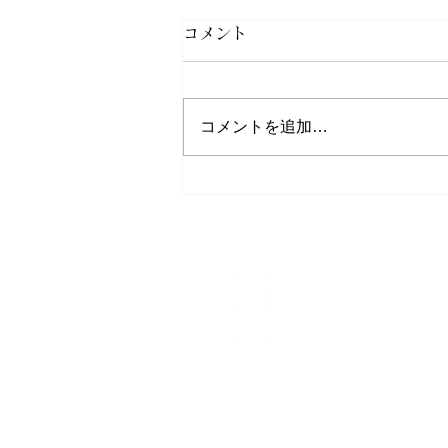
コメント
コメントを追加…
黒い魔法のフルーツ アサイー
ゲストハウス 鬼
〒519-4322三重
0597-85-
TEL
090-5623
携帯